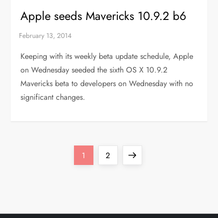
Apple seeds Mavericks 10.9.2 b6
Keeping with its weekly beta update schedule, Apple
on Wednesday seeded the sixth OS X 10.9.2
Mavericks beta to developers on Wednesday with no
significant changes.
P
Page
Page
Next
1
2
o
page
s